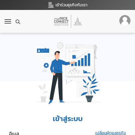
เข้าร่วมธุรกิจกับเรา
T
o
g
g
l
e
n
a
v
i
g
a
t
i
o
เข้าสู่ระบบ
n
อีเมล
เปลี่ยนผู้ดูแลธุรกิจ