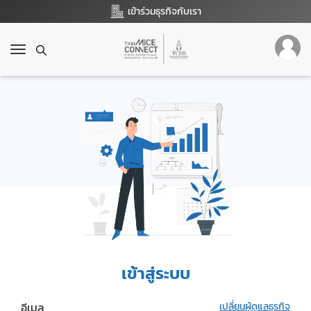
เข้าร่วมธุรกิจกับเรา
T
o
g
g
l
e
n
a
v
i
g
a
t
i
o
เข้าสู่ระบบ
n
อีเมล
เปลี่ยนผู้ดูแลธุรกิจ