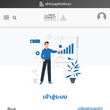
เข้าร่วมธุรกิจกับเรา
T
o
g
g
l
e
n
a
v
i
g
a
t
i
o
เข้าสู่ระบบ
n
อีเมล
เปลี่ยนผู้ดูแลธุรกิจ