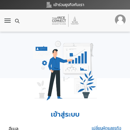
เข้าร่วมธุรกิจกับเรา
T
o
g
g
l
e
n
a
v
i
g
a
t
i
o
เข้าสู่ระบบ
n
อีเมล
เปลี่ยนผู้ดูแลธุรกิจ