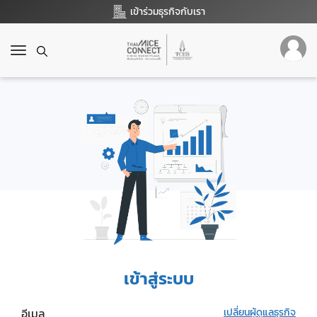
เข้าร่วมธุรกิจกับเรา
T
o
g
g
l
e
n
a
v
i
g
a
t
i
o
เข้าสู่ระบบ
n
อีเมล
เปลี่ยนผู้ดูแลธุรกิจ