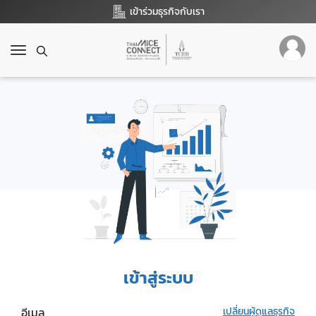
เข้าร่วมธุรกิจกับเรา
T
o
g
g
l
e
n
a
v
i
g
a
t
i
o
เข้าสู่ระบบ
n
อีเมล
เปลี่ยนผู้ดูแลธุรกิจ