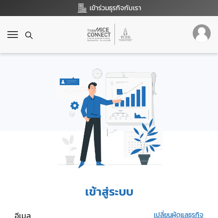
เข้าร่วมธุรกิจกับเรา
T
o
g
g
l
e
n
a
v
i
g
a
t
i
o
เข้าสู่ระบบ
n
อีเมล
เปลี่ยนผู้ดูแลธุรกิจ