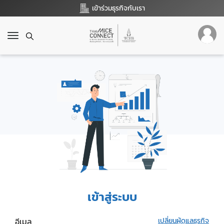
เข้าร่วมธุรกิจกับเรา
T
o
g
g
l
e
n
a
v
i
g
a
t
i
o
เข้าสู่ระบบ
n
อีเมล
เปลี่ยนผู้ดูแลธุรกิจ