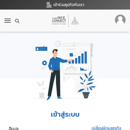
เข้าร่วมธุรกิจกับเรา
T
o
g
g
l
e
n
a
v
i
g
a
t
i
o
เข้าสู่ระบบ
n
อีเมล
เปลี่ยนผู้ดูแลธุรกิจ