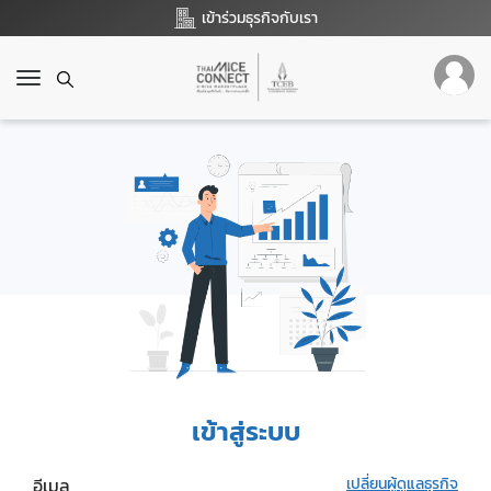
เข้าร่วมธุรกิจกับเรา
T
o
g
g
l
e
n
a
v
i
g
a
t
i
o
เข้าสู่ระบบ
n
อีเมล
เปลี่ยนผู้ดูแลธุรกิจ