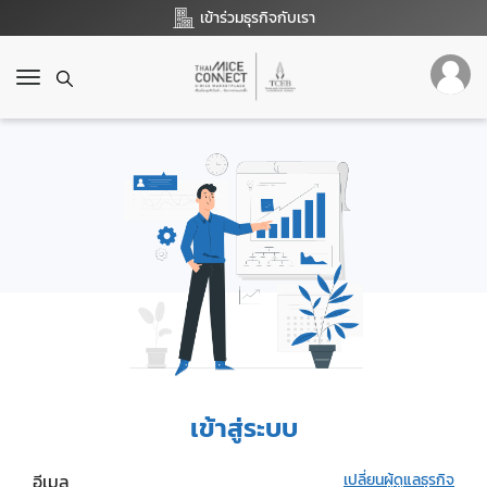
เข้าร่วมธุรกิจกับเรา
T
o
g
g
l
e
n
a
v
i
g
a
t
i
o
เข้าสู่ระบบ
n
อีเมล
เปลี่ยนผู้ดูแลธุรกิจ