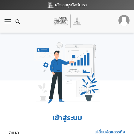
เข้าร่วมธุรกิจกับเรา
T
o
g
g
l
e
n
a
v
i
g
a
t
i
o
เข้าสู่ระบบ
n
อีเมล
เปลี่ยนผู้ดูแลธุรกิจ