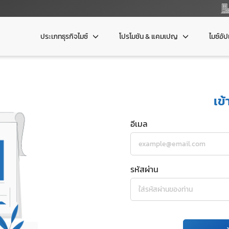
ประเภทธุรกิจไมซ์
โปรโมชัน & แคมเปญ
ไมซ์อั
เข้
อีเมล
รหัสผ่าน