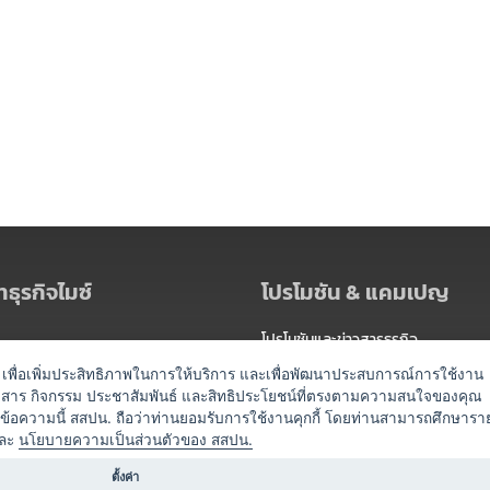
ธุรกิจไมซ์
โปรโมชัน & แคมเปญ
โปรโมชันและข่าวสารธุรกิจ
ัดงาน
แพ็กเกจ
es) เพื่อเพิ่มประสิทธิภาพในการให้บริการ และเพื่อพัฒนาประสบการณ์การใช้งาน
าวสาร กิจกรรม ประชาสัมพันธ์ และสิทธิประโยชน์ที่ตรงตามความสนใจของคุณ
 / นำเที่ยว
แคมเปญ
ดข้อความนี้ สสปน. ถือว่าท่านยอมรับการใช้งานคุกกี้ โดยท่านสามารถศึกษารา
ไมซ์อัปเดต
ละ
นโยบายความเป็นส่วนตัวของ สสปน.
อร์
ครื่องดื่ม
ตั้งค่า