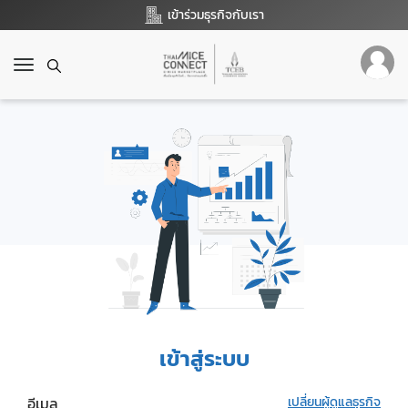
เข้าร่วมธุรกิจกับเรา
T
o
g
g
l
e
n
a
v
i
g
a
t
i
o
เข้าสู่ระบบ
n
อีเมล
เปลี่ยนผู้ดูแลธุรกิจ