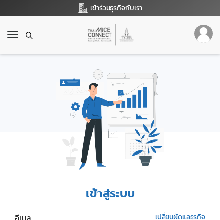
เข้าร่วมธุรกิจกับเรา
T
o
g
g
l
e
n
a
v
i
g
a
t
i
o
เข้าสู่ระบบ
n
อีเมล
เปลี่ยนผู้ดูแลธุรกิจ