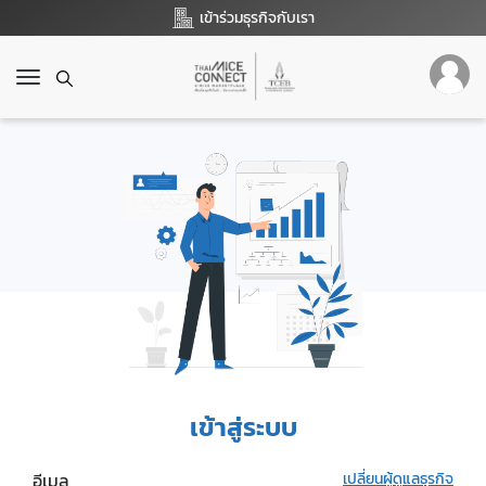
เข้าร่วมธุรกิจกับเรา
T
o
g
g
l
e
n
a
v
i
g
a
t
i
o
เข้าสู่ระบบ
n
อีเมล
เปลี่ยนผู้ดูแลธุรกิจ