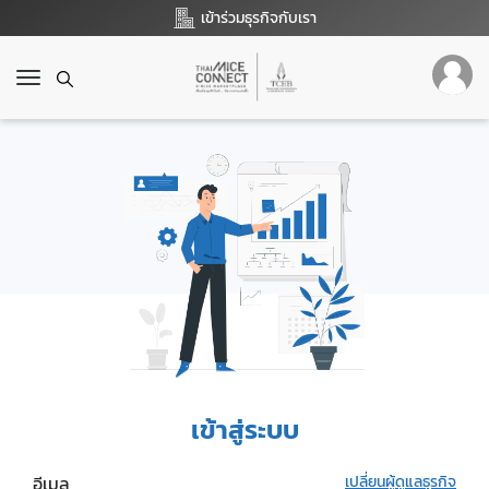
เข้าร่วมธุรกิจกับเรา
T
o
g
g
l
e
n
a
v
i
g
a
t
i
o
เข้าสู่ระบบ
n
อีเมล
เปลี่ยนผู้ดูแลธุรกิจ