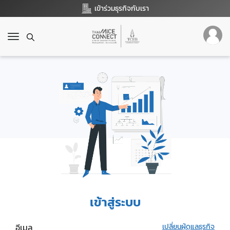
เข้าร่วมธุรกิจกับเรา
T
o
g
g
l
e
n
a
v
i
g
a
t
i
o
เข้าสู่ระบบ
n
อีเมล
เปลี่ยนผู้ดูแลธุรกิจ