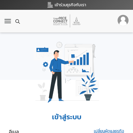
เข้าร่วมธุรกิจกับเรา
T
o
g
g
l
e
n
a
v
i
g
a
t
i
o
เข้าสู่ระบบ
n
อีเมล
เปลี่ยนผู้ดูแลธุรกิจ