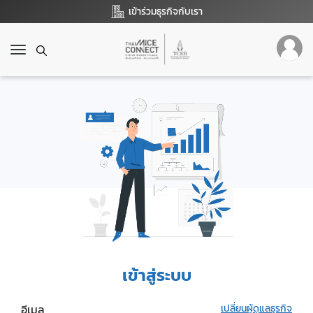
เข้าร่วมธุรกิจกับเรา
T
o
g
g
l
e
n
a
v
i
g
a
t
i
o
เข้าสู่ระบบ
n
อีเมล
เปลี่ยนผู้ดูแลธุรกิจ