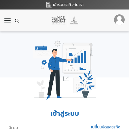
เข้าร่วมธุรกิจกับเรา
T
o
g
g
l
e
n
a
v
i
g
a
t
i
o
เข้าสู่ระบบ
n
อีเมล
เปลี่ยนผู้ดูแลธุรกิจ