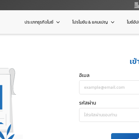
ประเภทธุรกิจไมซ์
โปรโมชัน & แคมเปญ
ไมซ์อั
เข้
อีเมล
รหัสผ่าน