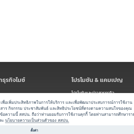
ธุรกิจไมซ์
โปรโมชัน & แคมเปญ
โปรโมชันและข่าวสารธุรกิจ
ัดงาน
แพ็กเกจ
es) เพื่อเพิ่มประสิทธิภาพในการให้บริการ และเพื่อพัฒนาประสบการณ์การใช้งาน
าวสาร กิจกรรม ประชาสัมพันธ์ และสิทธิประโยชน์ที่ตรงตามความสนใจของคุณ
 / นำเที่ยว
แคมเปญ
ดข้อความนี้ สสปน. ถือว่าท่านยอมรับการใช้งานคุกกี้ โดยท่านสามารถศึกษารา
ไมซ์อัปเดต
ละ
นโยบายความเป็นส่วนตัวของ สสปน.
อร์
ครื่องดื่ม
ตั้งค่า