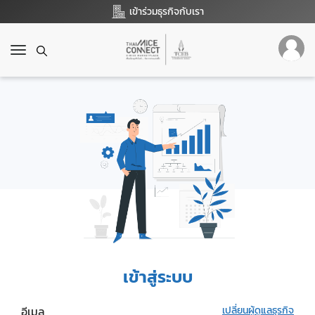
เข้าร่วมธุรกิจกับเรา
T
o
g
g
l
e
n
a
v
i
g
a
t
i
o
เข้าสู่ระบบ
n
อีเมล
เปลี่ยนผู้ดูแลธุรกิจ