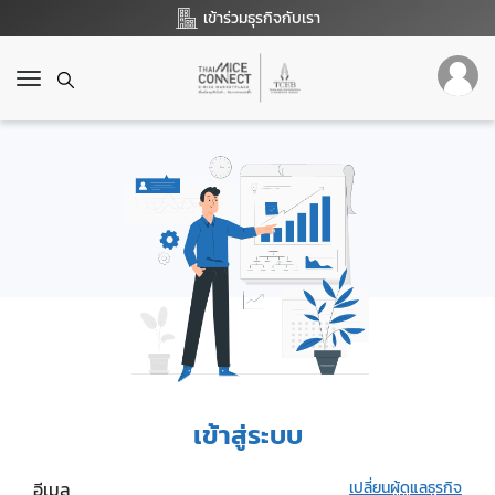
เข้าร่วมธุรกิจกับเรา
T
o
g
g
l
e
n
a
v
i
g
a
t
i
o
เข้าสู่ระบบ
n
อีเมล
เปลี่ยนผู้ดูแลธุรกิจ