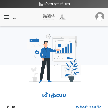
เข้าร่วมธุรกิจกับเรา
T
o
g
g
l
e
n
a
v
i
g
a
t
i
o
เข้าสู่ระบบ
n
อีเมล
เปลี่ยนผู้ดูแลธุรกิจ