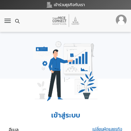
เข้าร่วมธุรกิจกับเรา
T
o
g
g
l
e
n
a
v
i
g
a
t
i
o
เข้าสู่ระบบ
n
อีเมล
เปลี่ยนผู้ดูแลธุรกิจ