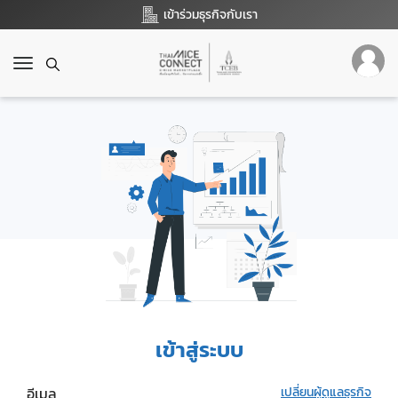
เข้าร่วมธุรกิจกับเรา
T
o
g
g
l
e
n
a
v
i
g
a
t
i
o
เข้าสู่ระบบ
n
อีเมล
เปลี่ยนผู้ดูแลธุรกิจ