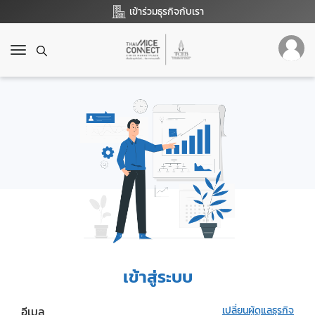
เข้าร่วมธุรกิจกับเรา
T
o
g
g
l
e
n
a
v
i
g
a
t
i
o
เข้าสู่ระบบ
n
อีเมล
เปลี่ยนผู้ดูแลธุรกิจ