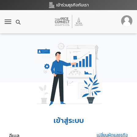
เข้าร่วมธุรกิจกับเรา
T
o
g
g
l
e
n
a
v
i
g
a
t
i
o
เข้าสู่ระบบ
n
อีเมล
เปลี่ยนผู้ดูแลธุรกิจ