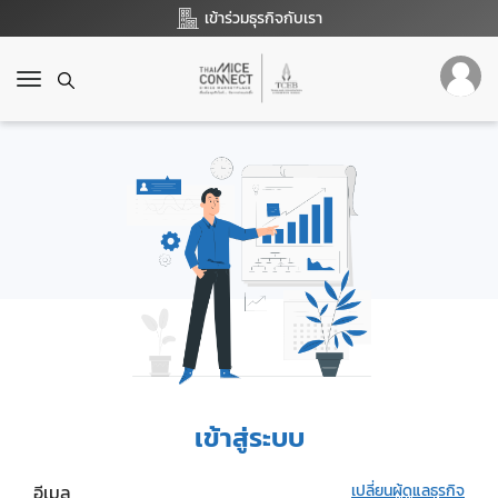
เข้าร่วมธุรกิจกับเรา
T
o
g
g
l
e
n
a
v
i
g
a
t
i
o
เข้าสู่ระบบ
n
อีเมล
เปลี่ยนผู้ดูแลธุรกิจ