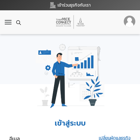
เข้าร่วมธุรกิจกับเรา
T
o
g
g
l
e
n
a
v
i
g
a
t
i
o
เข้าสู่ระบบ
n
อีเมล
เปลี่ยนผู้ดูแลธุรกิจ