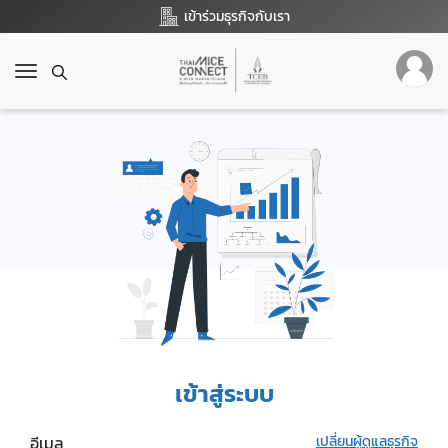
เข้าร่วมธุรกิจกับเรา
T
o
g
g
l
e
n
a
v
i
g
a
t
i
o
เข้าสู่ระบบ
n
อีเมล
เปลี่ยนผู้ดูแลธุรกิจ