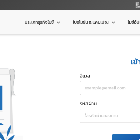
ประเภทธุรกิจไมซ์
โปรโมชัน & แคมเปญ
ไมซ์อั
เข้
อีเมล
รหัสผ่าน