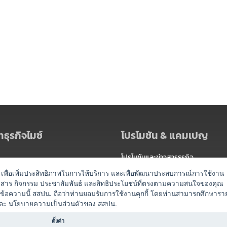
ธุรกิจไมซ์
โปรโมชัน & แคมเปญ
โปรโมชันและข่าวสารธุรกิจ
ัดงาน
แพ็กเกจ
es) เพื่อเพิ่มประสิทธิภาพในการให้บริการ และเพื่อพัฒนาประสบการณ์การใช้งาน
าวสาร กิจกรรม ประชาสัมพันธ์ และสิทธิประโยชน์ที่ตรงตามความสนใจของคุณ
 / นำเที่ยว
แคมเปญ
ดข้อความนี้ สสปน. ถือว่าท่านยอมรับการใช้งานคุกกี้ โดยท่านสามารถศึกษารา
ไมซ์อัปเดต
ละ
นโยบายความเป็นส่วนตัวของ สสปน.
อร์
ครื่องดื่ม
ตั้งค่า