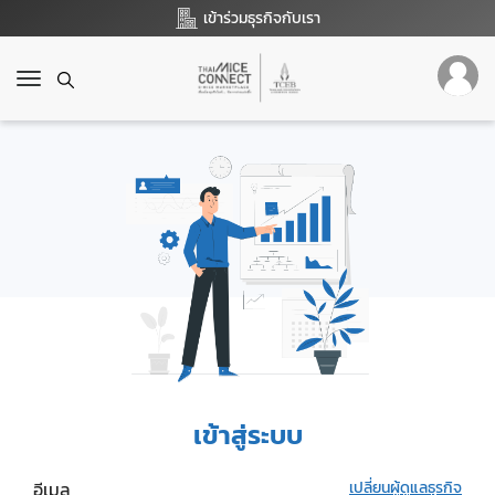
เข้าร่วมธุรกิจกับเรา
T
o
g
g
l
e
n
a
v
i
g
a
t
i
o
เข้าสู่ระบบ
n
อีเมล
เปลี่ยนผู้ดูแลธุรกิจ