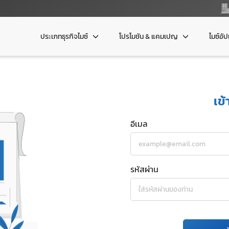
ประเภทธุรกิจไมซ์
โปรโมชัน & แคมเปญ
ไมซ์อั
เข้
อีเมล
รหัสผ่าน