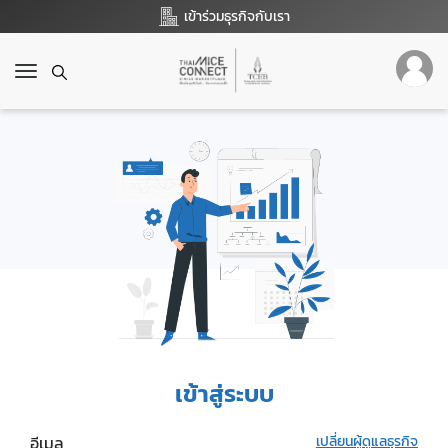
เข้าร่วมธุรกิจกับเรา
T
o
g
g
l
e
n
a
v
i
g
a
t
i
o
เข้าสู่ระบบ
n
อีเมล
เปลี่ยนผู้ดูแลธุรกิจ