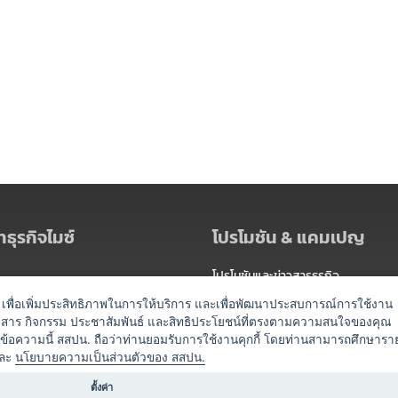
ธุรกิจไมซ์
โปรโมชัน & แคมเปญ
โปรโมชันและข่าวสารธุรกิจ
ัดงาน
แพ็กเกจ
es) เพื่อเพิ่มประสิทธิภาพในการให้บริการ และเพื่อพัฒนาประสบการณ์การใช้งาน
าวสาร กิจกรรม ประชาสัมพันธ์ และสิทธิประโยชน์ที่ตรงตามความสนใจของคุณ
 / นำเที่ยว
แคมเปญ
ดข้อความนี้ สสปน. ถือว่าท่านยอมรับการใช้งานคุกกี้ โดยท่านสามารถศึกษารา
ไมซ์อัปเดต
ละ
นโยบายความเป็นส่วนตัวของ สสปน.
อร์
ครื่องดื่ม
ตั้งค่า