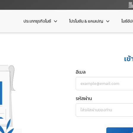
ประเภทธุรกิจไมซ์
โปรโมชัน & แคมเปญ
ไมซ์อั
เข้
อีเมล
รหัสผ่าน