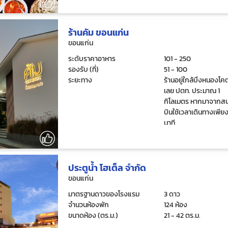
ร้านคัม ขอนแก่น
ขอนแก่น
ระดับราคาอาหาร
101 - 250
รองรับ (ที่)
51 - 100
ระยะทาง
ร้านอยู่ใกล้บึงหนองโค
เลย ปตท. ประมาณ 1
กิโลเมตร หากมาจากส
บินใช้เวลาเดินทางเพียง
นาที
ประตูน้ำ โฮเต็ล จำกัด
ขอนแก่น
มาตรฐานดาวของโรงแรม
3 ดาว
จำนวนห้องพัก
124 ห้อง
ขนาดห้อง (ตร.ม.)
21 - 42 ตร.ม.