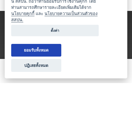
นี้ สสปน. ถือว่าท่านยอมรับการใช้งานคุกกี้ โดย
ท่านสามารถศึกษารายละเอียดเพิ่มเติมได้จาก
นโยบายคุกกี้
และ
นโยบายความเป็นส่วนตัวของ
สสปน.
ตั้งค่า
ยอมรับทั้งหมด
ปฎิเสธทั้งหมด
ขอใบเสนอราคา
ประเภทธุรกิจไมซ์
โปรโมชัน & แคมเปญ
ไมซ์อัปเดต
วางแผนการจัดงาน