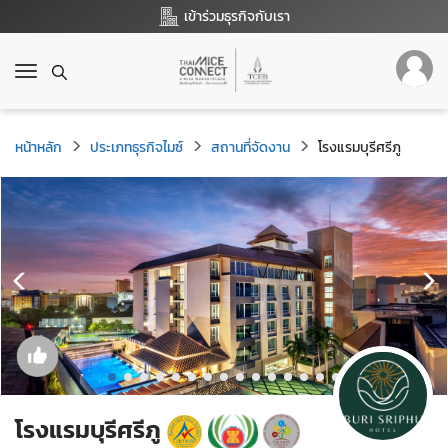
เข้าร่วมธุรกิจกับเรา
T
o
g
g
หน้าหลัก
ประเภทธุรกิจไมซ์
สถานที่จัดงาน
โรงแรมบุรีศรีภู
l
e
n
a
v
i
g
a
t
i
o
n
โรงแรมบุรีศรีภู