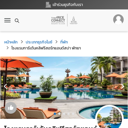
เข้าร่วมธุรกิจกับเรา
T
o
g
g
หน้าหลัก
ประเภทธุรกิจไมซ์
ที่พัก
l
โรงแรมการ์เด้นคลิฟรีสอร์ทแอนด์สปา พัทยา
e
n
a
v
i
g
a
t
i
o
n