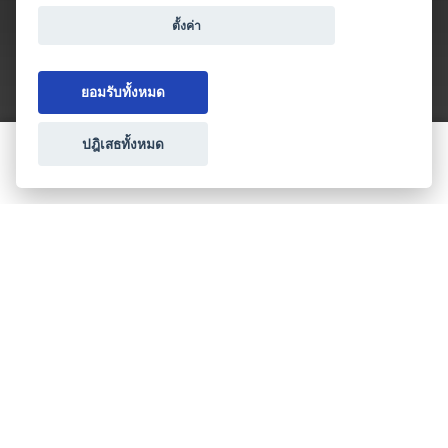
ตั้งค่า
ยอมรับทั้งหมด
ปฎิเสธทั้งหมด
ขอใบเสนอราคา
ประเภทธุรกิจไมซ์
โปรโมชัน & แคมเปญ
ไมซ์อัปเดต
วางแผนการจัดงาน
เข้าร่วมธุรกิจกับเรา