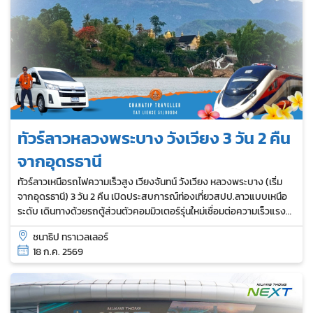
ทัวร์ลาวหลวงพระบาง วังเวียง 3 วัน 2 คืน
จากอุดรธานี
ทัวร์ลาวเหนือรถไฟความเร็วสูง เวียงจันทน์ วังเวียง หลวงพระบาง (เริ่ม
จากอุดรธานี) 3 วัน 2 คืน เปิดประสบการณ์ท่องเที่ยวสปป.ลาวแบบเหนือ
ระดับ เดินทางด้วยรถตู้ส่วนตัวคอมมิวเตอร์รุ่นใหม่เชื่อมต่อความเร็วแรง
กับรถไฟลาว-จีน (LCR) พาลัดเลาะสัมผัสวัฒนธรรมเมืองมรดกโลกหลวง
ชนาธิป ทราเวลเลอร์
พระบาง...
18 ก.ค. 2569