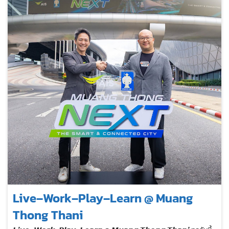
Live–Work–Play–Learn @ Muang
Thong Thani