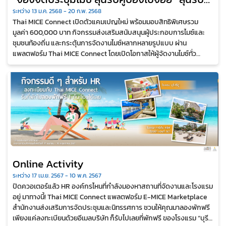
คูปองดิจิทัล รวมมูลค่า 600,000 บาท
ระหว่าง 13 ม.ค. 2568 - 20 ก.พ. 2568
Thai MICE Connect เปิดตัวแคมเปญใหม่ พร้อมมอบสิทธิพิเศษรวม
มูลค่า 600,000 บาท กิจกรรมส่งเสริมสนับสนุนผู้ประกอบการไมซ์และ
ชุมชนท้องถิ่น และกระตุ้นการจัดงานไมซ์หลากหลายรูปแบบ ผ่าน
แพลตฟอร์ม Thai MICE Connect โดยเปิดโอกาสให้ผู้จัดงานไมซ์ทั่ว
ประเทศ ผ่านการสนับสนุนในรูปแบบคูปองดิจิทัล มูลค่า...
Online Activity
ระหว่าง 17 เม.ย. 2567 - 10 พ.ค. 2567
ปิดควอเตอร์แล้ว HR องค์กรไหนที่กำลังมองหาสถานที่จัดงานและโรงแรม
อยู่ มาทางนี้! Thai MICE Connect แพลตฟอร์ม E-MICE Marketplace
สำนักงานส่งเสริมการจัดประชุมและนิทรรศการ ชวนให้คุณมาลองพักฟรี
เพียงแค่ลงทะเบียนด้วยอีเมลบริษัท ก็รับไปเลยที่พักฟรี ของโรงแรม “บุรี