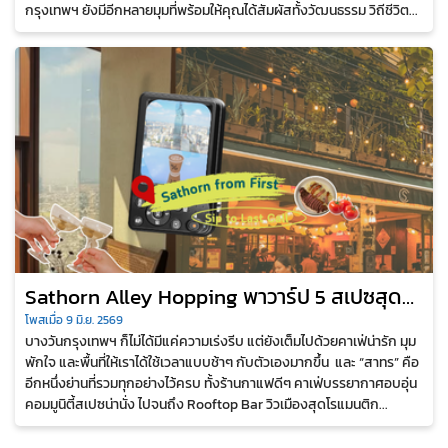
กรุงเทพฯ ยังมีอีกหลายมุมที่พร้อมให้คุณได้สัมผัสทั้งวัฒนธรรม วิถีชีวิต...
Sathorn Alley Hopping พาวาร์ป 5 สเปซสุด
ชิคในสาทร
โพสเมื่อ 9 มิ.ย. 2569
บางวันกรุงเทพฯ ก็ไม่ได้มีแค่ความเร่งรีบ แต่ยังเต็มไปด้วยคาเฟ่น่ารัก มุม
พักใจ และพื้นที่ให้เราได้ใช้เวลาแบบช้าๆ กับตัวเองมากขึ้น และ “สาทร” คือ
อีกหนึ่งย่านที่รวมทุกอย่างไว้ครบ ทั้งร้านกาแฟดีๆ คาเฟ่บรรยากาศอบอุ่น
คอมมูนิตี้สเปซน่านั่ง ไปจนถึง Rooftop Bar วิวเมืองสุดโรแมนติก...