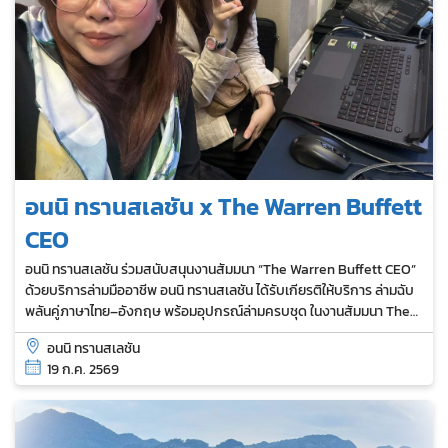
อนนิ ทรานสเลชัน x The Warren Buffett
CEO
อนนิ ทรานสเลชัน ร่วมสนับสนุนงานสัมมนา “The Warren Buffett CEO”
ด้วยบริการล่ามมืออาชีพ อนนิ ทรานสเลชัน ได้รับเกียรติให้บริการ ล่ามฉับ
พลันคู่ภาษาไทย–อังกฤษ พร้อมอุปกรณ์ล่ามครบชุด ในงานสัมมนา The
Warren Buffett CEO ซึ่งจัดโดย TFS – True Friend Society เมื่อวันที่
อนนิ ทรานสเลชัน
16 กรกฎาคม 2569...
19 ก.ค. 2569