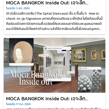
MOCA BANGKOK Inside Out: เจาะลึก
นิทรรศการถาวรและพื้นที่หมุนเวียนที่คุณอาจยัง
โพสเมื่อ 3 ส.ค. 2569
01 บันไดวนสีขาวคลีน (The Spiral Staircase) ชั้น 4 ขึ้นชั้น 5 How to
ไม่เคยรู้
check-in: มุม Signature มหาชนที่ทุกคนต้องแวะเช็กอิน! ไฮไลต์ของชั้นนี้
คือช่องเปิดสถาปัตยกรรมซึ่งปล่อยให้แสงธรรมชาติส่องละมุนลงมาพอดี
แนะนำให้เดินลงไปโพสท่าด้านล่าง แล้วให้ตากล้องเดินขึ้นไปสแนปมุมกด
(Down...
MOCA BANGKOK Inside Out: เจาะลึก
นิทรรศการถาวรและพื้นที่หมุนเวียนที่คุณอาจยัง
โพสเมื่อ 17 ก.ค. 2569