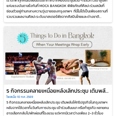
เราจะพาทุกคนเปลี่ยนบรรยากาศจากห้องประชุมเดิม ๆ แล้วก้าวเข้าสู่โลก
ไม่เคยรู้
แห่งแรงบันดาลใจกันที่ MOCA BANGKOK พิพิธภัณฑ์ศิลปะร่วมสมัยที่
ซ่อนตัวอยู่ท่ามกลางความวุ่นวายของกรุงเทพฯ ที่นี่ไม่ได้เป็นเพียงสถานที่
รวบรวมผลงานศิลปะระดับมาสเตอร์พีซจากศิลปินไทยและต่างชาติ...
5 กิจกรรมคลายเหนื่อยหลังเลิกประชุม เติมพลัง
ให้ทริปธุรกิจในกรุงเทพฯ
โพสเมื่อ 10 ก.ค. 2569
5 กิจกรรมคลายเหนื่อยหลังเลิกประชุม เติมพลังให้ทริปธุรกิจในกรุงเทพฯ
หลังจากใช้เวลาทั้งวันกับการประชุม เข้าร่วมสัมมนา หรือทำธุรกิจ หลายคน
อาจเลือกกลับไปพักผ่อนที่โรงแรม แต่หากมีเวลาว่างเพียง 2–3 ชั่วโมง