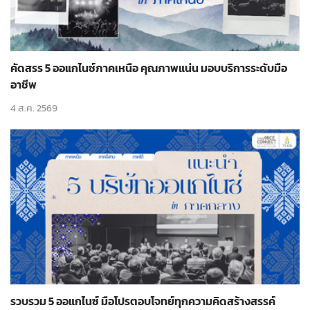
คัดสรร 5 ออแกไนซ์ภาคเหนือ คุณภาพแน่น มอบบริการระดับมือ
อาชีพ
4 ส.ค. 2569
รวบรวม 5 ออแกไนซ์ มือโปรตอบโจทย์ทุกความคิดสร้างสรรค์