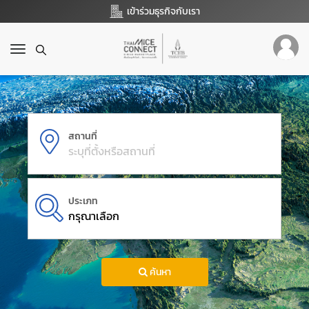
เข้าร่วมธุรกิจกับเรา
T
o
g
g
l
e
สถานที่
n
a
v
i
g
ประเภท
a
กรุณาเลือก
t
i
o
n
ค้นหา