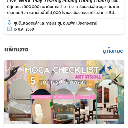
𝙇𝙞𝙫𝙚–𝙒𝙤𝙧𝙠–𝙋𝙡𝙖𝙮–𝙇𝙚𝙖𝙧𝙣 @ 𝙈𝙪𝙖𝙣𝙜 𝙏𝙝𝙤𝙣𝙜 𝙏𝙝𝙖𝙣𝙞 ทุกวันนี้
มีผู้คนกว่า 300,000 คน เดินทางเข้ามาทำงาน เรียนหนังสือ อยู่อาศัย และ
ประกอบกิจการภายในพื้นที่ 4,000 ไร่ ของเมืองทองธานี ไม่ต่ำกว่า 5.4
ล้านคนต่อปี...
ศูนย์แสดงสินค้าและการประชุม อิมแพ็ค เมืองทองธานี
16 ก.ค. 2569
แพ็กเกจ
ดูทั้งหมด