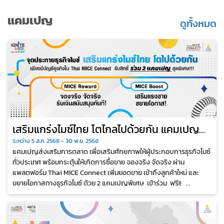
แคมเปญ
ดูทั้งหมด
เสริมแกร่งไมซ์ไทย โตไกลไปด้วยกัน แคมเปญ
สุดพิเศษจากโครงการ “IGNITE MICE Upskill
ระหว่าง 5 ส.ค. 2568 - 30 พ.ย. 2568
แคมเปญส่งเสริมการตลาด เพื่อเสริมศักยภาพให้ผู้ประกอบการธุรกิจไมซ์
to Scale”
ทั่วประเทศ พร้อมกระตุ้นให้เกิดการซื้อขาย จองจริง จัดจริง ผ่าน
แพลตฟอร์ม Thai MICE Connect เพิ่มยอดขาย เข้าถึงลูกค้าใหม่ และ
ขยายโอกาสทางธุรกิจไมซ์ ด้วย 2 แคมเปญพิเศษ เข้าร่วม ฟรี!! ...